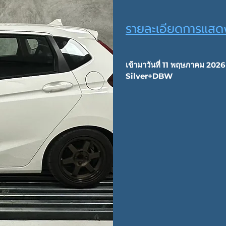
รายละเอียดการแสด
เข้ามาวันที่ 11 พฤษภาคม 2026 
Silver+DBW                          
ชุด                        -Dyno             
Stage1