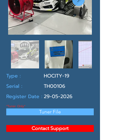
Type :
HOCITY-19
Serial :
TH00106
Register Date :
29-05-2026
*Tuner Only*
Tuner File
Contact Support