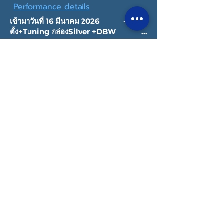
Performance details
เข้ามาวันที่ 16 มีนาคม 2026            -ติด
ตั้ง+Tuning กล่องSilver +DBW                                            
-เปลี่ยนหัวฉีด 450CC =1 ชุด                 -
Dyno                                                               
-Turbo Stage 1
Copyright © 2022 Datatec Thailand
Privacy Policy