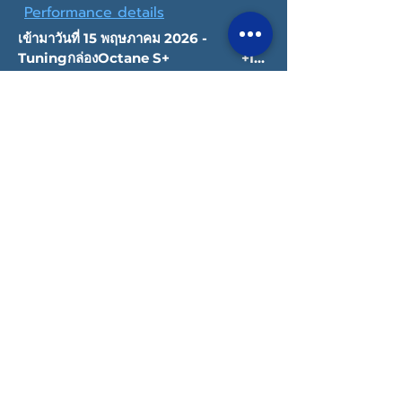
Performance details
เข้ามาวันที่ 15 พฤษภาคม 2026 -
Tuningกล่องOctane S+                    +I-
VTEC                                                               
-Dyno                                                -
Turbo Stage3+
Copyright © 2022 Datatec Thailand
Privacy Policy