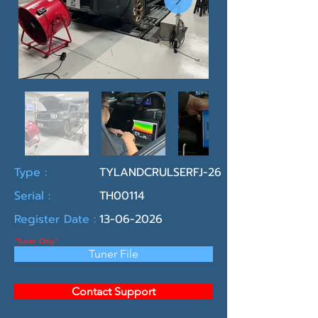
Type :
TYLANDCRULSERFJ-26
Serial :
TH00114
Register Date :
13-06-2026
*Tuner Only*
Tuner File
Contact Support