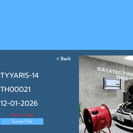
UT US
CONTACT
< Back
TYYARIS-14
TH00021
12-01-2026
*Tuner Only*
Tuner File