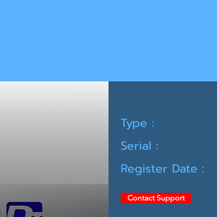
MEMBER
DOWNLOADS
ABO
Type :
Serial :
Register Date :
Contact Support