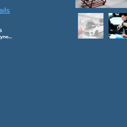
ils
6

yno
